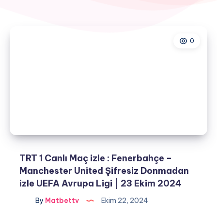
0
TRT 1 Canlı Maç izle : Fenerbahçe –
Manchester United Şifresiz Donmadan
izle UEFA Avrupa Ligi | 23 Ekim 2024
By
Matbettv
Ekim 22, 2024