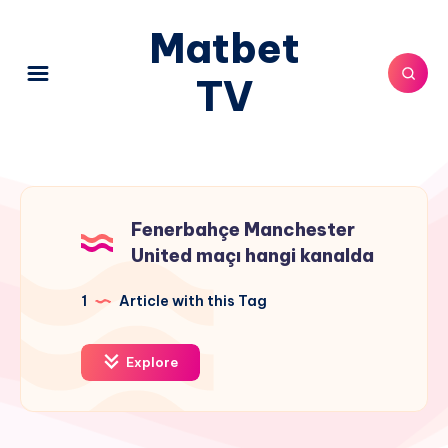
Matbet
TV
Fenerbahçe Manchester
United maçı hangi kanalda
1
Article with this Tag
Explore