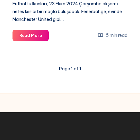
Futbol tutkunları, 23 Ekim 2024 Çarşamba akşamı
nefes kesici bir maçla buluşacak. Fenerbahçe, evinde
Manchester United gibi…
TRT
5 min read
Read More
1
Canlı
Maç
izle
Page 1 of 1
:
Fenerbahçe
–
Manchester
United
Şifresiz
Donmadan
izle
UEFA
Avrupa