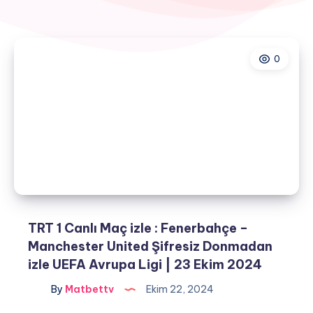
0
TRT 1 Canlı Maç izle : Fenerbahçe –
Manchester United Şifresiz Donmadan
izle UEFA Avrupa Ligi | 23 Ekim 2024
By
Matbettv
Ekim 22, 2024