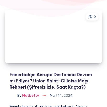
0
Fenerbahçe Avrupa Destanına Devam
mı Ediyor? Union Saint-Gilloise Maçı
Rehberi (Şifresiz İzle, Saat Kaçta?)
By
Matbettv
Mart 14, 2024
Fenerbahçe taraftarı heyecanla bekliyor! Avrupa