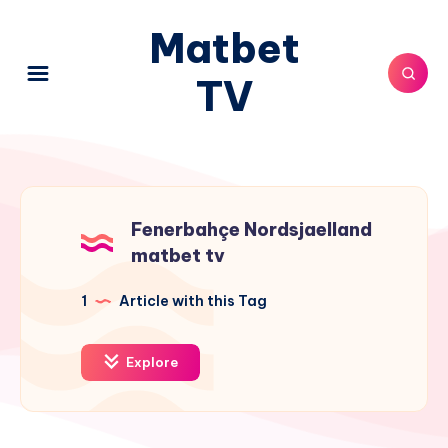
Matbet
TV
Fenerbahçe Nordsjaelland
matbet tv
1
Article with this Tag
Explore