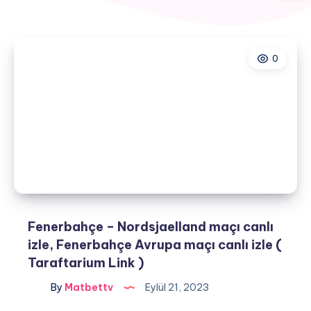
0
Fenerbahçe – Nordsjaelland maçı canlı
izle, Fenerbahçe Avrupa maçı canlı izle (
Taraftarium Link )
By
Matbettv
Eylül 21, 2023