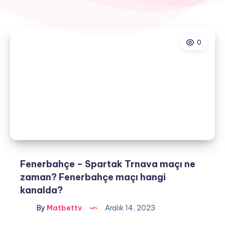
0
Fenerbahçe – Spartak Trnava maçı ne
zaman? Fenerbahçe maçı hangi
kanalda?
By
Matbettv
Aralık 14, 2023