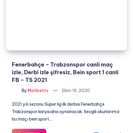
Trabzonspor
Derbisi
izle,
FB
TS
Maçı
canli
izle,
Selcuk
Sports
Fenerbahçe – Trabzonspor canli maç
HD
izle, Derbi izle şifresiz, Bein sport 1 canli
1
FB – TS 2021
By
Matbettv
Ekim 19, 2020
2021 yılı sezonu Süper lig ilk derbisi Fenerbahçe
Trabzonspor karşısıdna oynanacak. Sevgili okurlarımız
bu maçı bein sport…