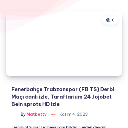
0
Fenerbahçe Trabzonspor (FB TS) Derbi
Maçı canlı izle, Taraftarium 24 Jojobet
Bein sprots HD izle
By
Matbettv
Kasım 4, 2023
Trendyol Süper Lig heyecanı kaldığı yerden devam