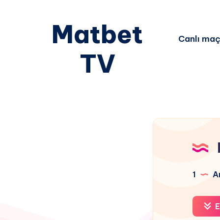
Matbet
Canlı maç
TV
1
Ar
E