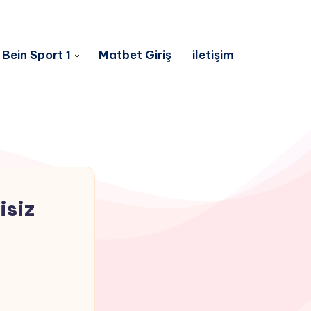
Bein Sport 1
Matbet Giriş
iletişim
isiz