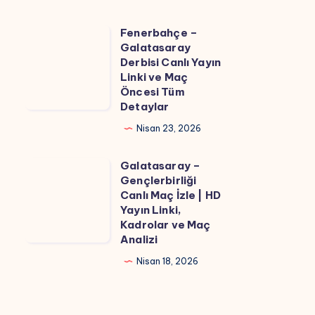
Fenerbahçe –
Fenerbahçe
Galatasaray
–
Derbisi Canlı Yayın
Galatasaray
Linki ve Maç
Öncesi Tüm
Derbisi
Detaylar
Canlı
Nisan 23, 2026
Yayın
Linki
Galatasaray –
Galatasaray
ve
Gençlerbirliği
–
Maç
Canlı Maç İzle | HD
Gençlerbirliği
Yayın Linki,
Öncesi
Kadrolar ve Maç
Canlı
Tüm
Analizi
Maç
Detaylar
Nisan 18, 2026
İzle
|
HD