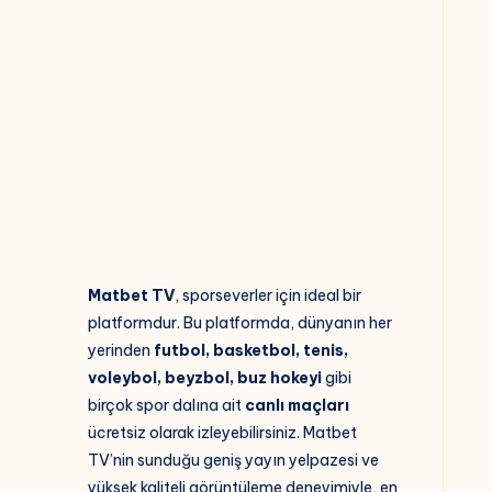
HD
1
Matbet TV
, sporseverler için ideal bir
platformdur. Bu platformda, dünyanın her
yerinden
futbol, basketbol, tenis,
voleybol, beyzbol, buz hokeyi
gibi
birçok spor dalına ait
canlı maçları
ücretsiz olarak izleyebilirsiniz. Matbet
TV’nin sunduğu geniş yayın yelpazesi ve
yüksek kaliteli görüntüleme deneyimiyle, en