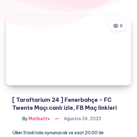
0
[ Taraftarium 24 ] Fenerbahçe – FC
Twente Maçı canlı izle, FB Maç linkleri
By
Matbettv
Ağustos 24, 2023
Ülker Stadı’nda oynanacak ve saat 20:00’de