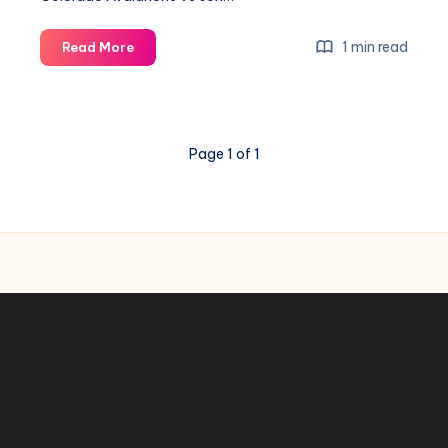
NHL
1 min read
Read More
playoff
finalistleri
belli
oldu!
Page 1 of 1