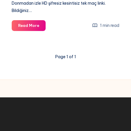
Donmadan izle HD şifresiz kesintisiz tek maç linki.
Bildiğiniz…
Fransa
1 min read
Read More
Portekiz
Maçı
canli
izle
Page 1 of 1
2021
Uluslararası
kupası
Donmadan
izle