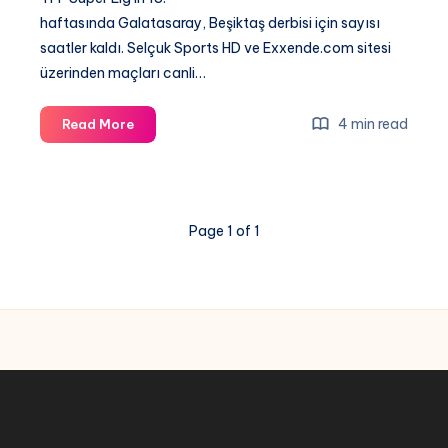
haftasında Galatasaray, Beşiktaş derbisi için sayısı
saatler kaldı. Selçuk Sports HD ve Exxende.com sitesi
üzerinden maçları canli…
[
4 min read
Read More
Matbet
TV
]
Galatasaray
Page 1 of 1
Beşiktaş
Maçı
canli
izle,
GS
BJK
Şifresiz
Derbi
izle
HD