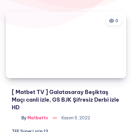
0
[ Matbet TV ] Galatasaray Beşiktaş
Maçı canli izle, GS BJK Şifresiz Derbi izle
HD
By
Matbettv
Kasım 5, 2022
TFF Süper Lig’in 13.