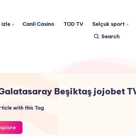
 izle
Canli Casino
TOD TV
Selçuk sport
Search
Galatasaray Beşiktaş jojobet T
ticle with this Tag
xplore