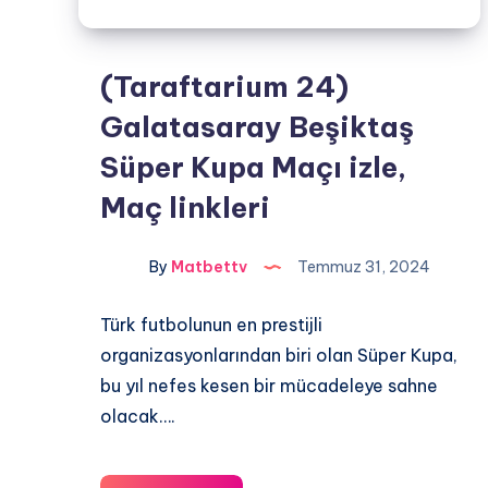
(Taraftarium 24)
Galatasaray Beşiktaş
Süper Kupa Maçı izle,
Maç linkleri
By
Matbettv
Temmuz 31, 2024
Türk futbolunun en prestijli
organizasyonlarından biri olan Süper Kupa,
bu yıl nefes kesen bir mücadeleye sahne
olacak….