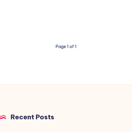
Page 1 of 1
Recent Posts