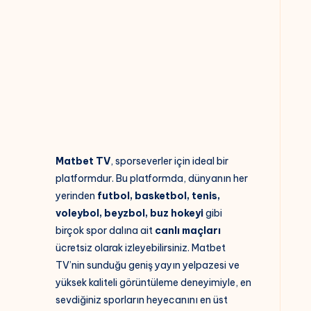
Matbet TV
, sporseverler için ideal bir
platformdur. Bu platformda, dünyanın her
yerinden
futbol, basketbol, tenis,
voleybol, beyzbol, buz hokeyi
gibi
birçok spor dalına ait
canlı maçları
ücretsiz olarak izleyebilirsiniz. Matbet
TV’nin sunduğu geniş yayın yelpazesi ve
yüksek kaliteli görüntüleme deneyimiyle, en
sevdiğiniz sporların heyecanını en üst