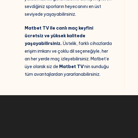
sevdiğiniz sporların heyecanını en üst
seviyede yaşayabilirsiniz.
Matbet TV ile canlı maç keyfini
ücretsiz ve yüksek kalitede
yaşayabilirsiniz.
Üstelik, farklı cihazlarda
erişim imkanı ve çoklu dil seçeneğiyle, her
an her yerde maç izleyebilirsiniz. Matbet’e
üye olarak siz de
Matbet TV
‘nin sunduğu
tüm avantajlardan yararlanabilirsiniz.