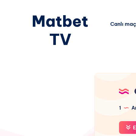
Matbet
Canlı maç
TV
1
Ar
E