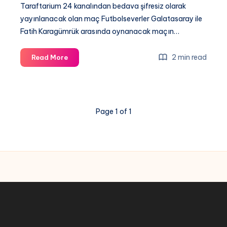
Taraftarium 24 kanalından bedava şifresiz olarak
yayınlanacak olan maç Futbolseverler Galatasaray ile
Fatih Karagümrük arasında oynanacak maçın…
Galatasaray
2 min read
Read More
Fatih
Karagümrük
Maçı
canlı
Page 1 of 1
izle,
Şifresiz
Bein
Sporst
izle
Taraftarium
24
İZLE