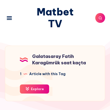
Matbet
TV
Galatasaray Fatih
Karagümrük saat kaçta
1
Article with this Tag
Explore