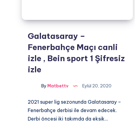
Galatasaray –
Fenerbahçe Maçı canli
izle , Bein sport 1 Şifresiz
izle
By
Matbettv
Eylül 20, 2020
2021 super lig sezonunda Galatasaray –
Fenerbahçe derbisi ile devam edecek.
Derbi öncesi iki takımda da eksik…