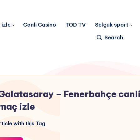
 izle
Canli Casino
TOD TV
Selçuk sport
Search
Galatasaray – Fenerbahçe canl
maç izle
ticle with this Tag