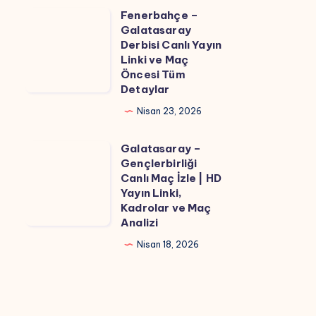
Fenerbahçe –
Fenerbahçe
Galatasaray
–
Derbisi Canlı Yayın
Galatasaray
Linki ve Maç
Öncesi Tüm
Derbisi
Detaylar
Canlı
Nisan 23, 2026
Yayın
Linki
Galatasaray –
Galatasaray
ve
Gençlerbirliği
–
Maç
Canlı Maç İzle | HD
Gençlerbirliği
Yayın Linki,
Öncesi
Kadrolar ve Maç
Canlı
Tüm
Analizi
Maç
Detaylar
Nisan 18, 2026
İzle
|
HD
Yayın