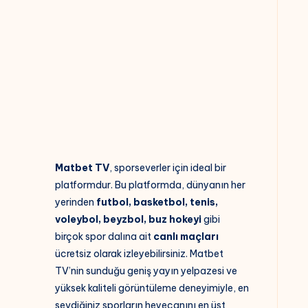
Matbet TV
, sporseverler için ideal bir
platformdur. Bu platformda, dünyanın her
yerinden
futbol, basketbol, tenis,
voleybol, beyzbol, buz hokeyi
gibi
birçok spor dalına ait
canlı maçları
ücretsiz olarak izleyebilirsiniz. Matbet
TV’nin sunduğu geniş yayın yelpazesi ve
yüksek kaliteli görüntüleme deneyimiyle, en
sevdiğiniz sporların heyecanını en üst