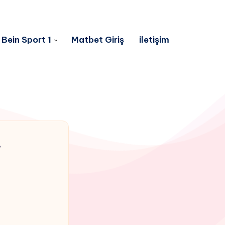
Bein Sport 1
Matbet Giriş
iletişim
i