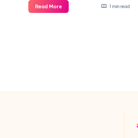
Galatasaray
Read More
1 min read
–
Fenerbahçe
Maçı
canli
izle
,
Bein
sport
1
Şifresiz
izle