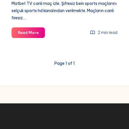
Matbet TV canli maç izle, Şifresiz bein sports maçlarını
selçuk sports hd kanalından verilmekte. Maçların canli
firesiz…
[
2 min read
Read More
Matbet
TV
]
Galatasaray
Page 1 of 1
Giresunspor
maçı
canli
şifresiz
izle,
Bein
sports
donmadna
izle