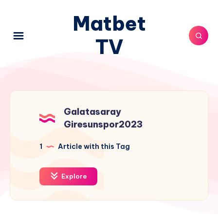
Matbet
TV
Galatasaray
Giresunspor2023
1
Article with this Tag
Explore