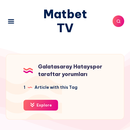
Matbet
TV
Galatasaray Hatayspor
taraftar yorumları
1
Article with this Tag
Explore