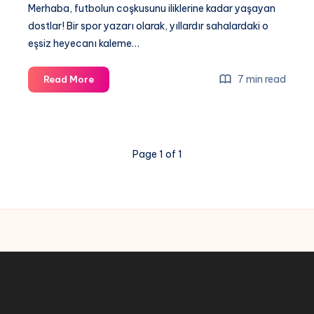
Merhaba, futbolun coşkusunu iliklerine kadar yaşayan
dostlar! Bir spor yazarı olarak, yıllardır sahalardaki o
eşsiz heyecanı kaleme…
Galatasaray
7 min read
Read More
vs
Konyaspor
Canlı
Maç
Page 1 of 1
İzleme:
Ücretsiz
Şifresiz
Yayın,
Saat
ve
Kanal
Detayları