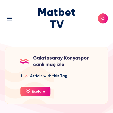
Matbet
TV
Galatasaray Konyaspor
canlı maç izle
1
Article with this Tag
Explore