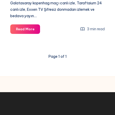
Galatasaray kopenhag maçı canlı izle, Taraftaium 24
canlı izle, Exxen TV Şifresiz donmadan izlemek ve
bedava yayın…
Galatasaray
3 min read
Read More
kopenhag
maçı
canlı
izle,
Page 1 of 1
Taraftaium
24
canlı
izle,
Exxen
TV
Şifresiz
donmadan
izle