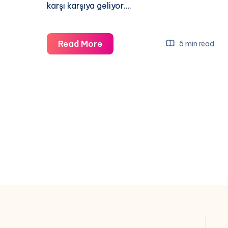
karşı karşıya geliyor….
Galatasaray
Read More
5 min read
–
PAOK
Maçı
Şifresiz
Yayın:
Taraftarium24
ve
Selçuk
Sports
HD
İzleme
Rehberi