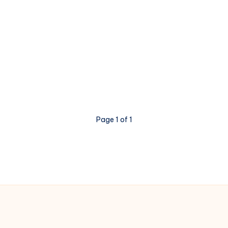
Page 1 of 1