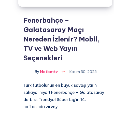
Fenerbahçe –
Galatasaray Maçı
Nereden İzlenir? Mobil,
TV ve Web Yayın
Seçenekleri
By
Matbettv
Kasım 30, 2025
Türk futbolunun en büyük savaşı yarın
sahaya iniyor! Fenerbahçe – Galatasaray
derbisi, Trendyol Süper Lig’in 14.
haftasında zirveyi…