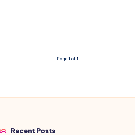
Page 1 of 1
Recent Posts