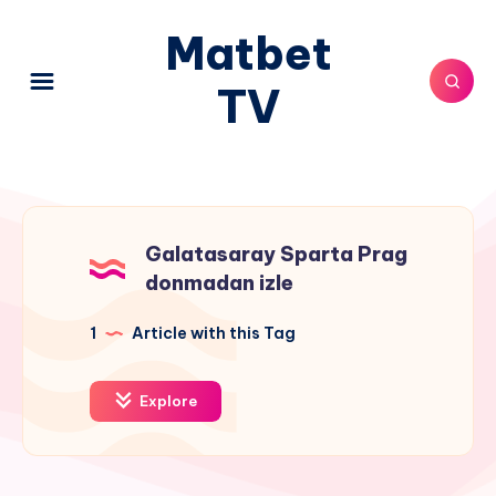
Matbet
TV
Galatasaray Sparta Prag
donmadan izle
1
Article with this Tag
Explore