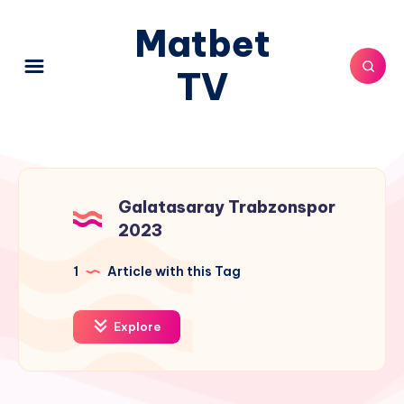
Matbet
TV
Galatasaray Trabzonspor
2023
1
Article with this Tag
Explore