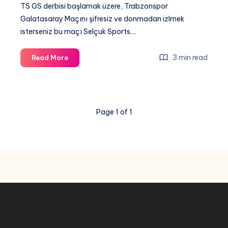
TS GS derbisi başlamak üzere, Trabzonspor
Galatasaray Maçını şifresiz ve donmadan izlmek
isterseniz bu maçı Selçuk Sports…
Trabzonspor
3 min read
Read More
Galatasaray
maci
canli
izle,
Page 1 of 1
GS
TS
Derbisi
Selçuk
Sports
HD
donmadan
izle