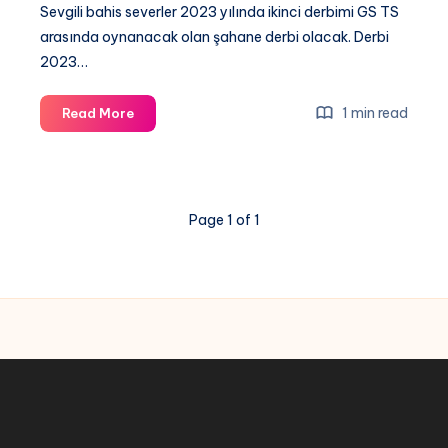
Sevgili bahis severler 2023 yılında ikinci derbimi GS TS
arasında oynanacak olan şahane derbi olacak. Derbi
2023…
[
1 min read
Read More
Matbet
TV
GS
TS
Page 1 of 1
]
Galatasaray
Trabzonspor
maçı
izle,
Şifresiz
derbi
maçı
izle
2023