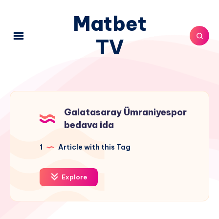
Matbet
TV
Galatasaray Ümraniyespor
bedava ida
1
Article with this Tag
Explore