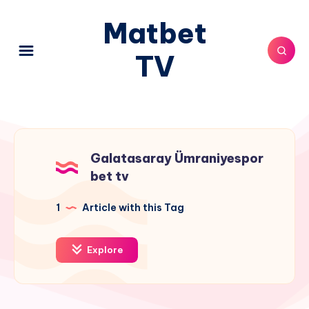
Matbet
TV
Galatasaray Ümraniyespor
bet tv
1
Article with this Tag
Explore