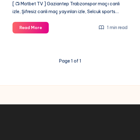
[ 📺 Matbet TV ] Gaziantep Trabzonspor maçı canli
izle, Şifresiz canli maç yayınları izle, Selcuk sports…
[
1 min read
Read More
Matbet
TV
]
Gaziantep
Page 1 of 1
Trabzonspor
maçı
canli
izle,
Şifresiz
canli
maç
yayınları
izle,
Selcuk
sports