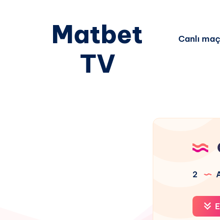
Matbet
Canlı maç
TV
2
A
E