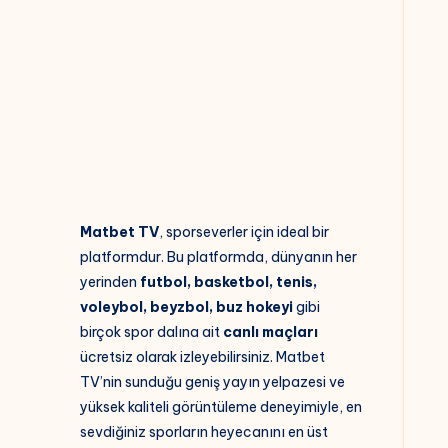
Matbet TV
, sporseverler için ideal bir
platformdur. Bu platformda, dünyanın her
yerinden
futbol, basketbol, tenis,
voleybol, beyzbol, buz hokeyi
gibi
birçok spor dalına ait
canlı maçları
ücretsiz olarak izleyebilirsiniz. Matbet
TV’nin sunduğu geniş yayın yelpazesi ve
yüksek kaliteli görüntüleme deneyimiyle, en
sevdiğiniz sporların heyecanını en üst