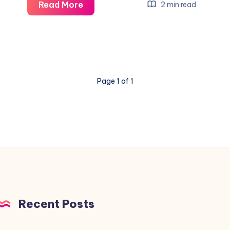
[
Read More
2 min read
Taraftarium
24
]
Galatasaray
–
Page 1 of 1
Gaziantepspor
Maçı
Canlı
İzleme
Rehberi
Recent Posts