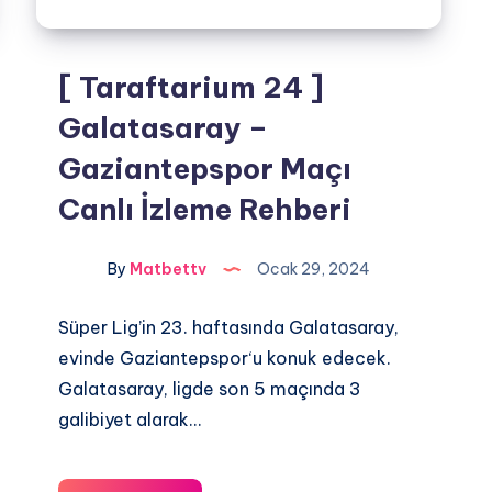
[ Taraftarium 24 ]
Galatasaray –
Gaziantepspor Maçı
Canlı İzleme Rehberi
By
Matbettv
Ocak 29, 2024
Süper Lig’in 23. haftasında Galatasaray,
evinde Gaziantepspor‘u konuk edecek.
Galatasaray, ligde son 5 maçında 3
galibiyet alarak…