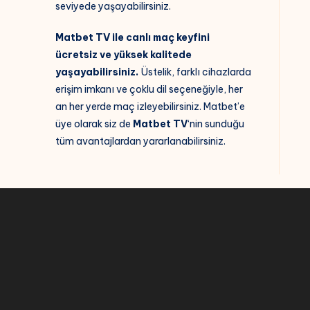
seviyede yaşayabilirsiniz.
Matbet TV ile canlı maç keyfini
ücretsiz ve yüksek kalitede
yaşayabilirsiniz.
Üstelik, farklı cihazlarda
erişim imkanı ve çoklu dil seçeneğiyle, her
an her yerde maç izleyebilirsiniz. Matbet’e
üye olarak siz de
Matbet TV
‘nin sunduğu
tüm avantajlardan yararlanabilirsiniz.