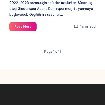
2022-2023 sezonu için nefesler tutulurken, Süper Lig
ateşi Giresunspor Adana Demirspor maçı ile yanmaya
başlayacak. Geçtiğimiz sezonun…
[
1 min read
Read More
Matbet
tv
izle
]
Page 1 of 1
Giresunspor
Adana
Demirspor
maçı
canli
ücretsiz
izle,
Bein
sports
hd