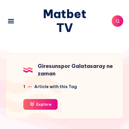
Matbet
TV
Giresunspor Galatasaray ne
zaman
1
Article with this Tag
Explore