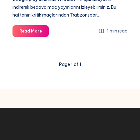
indirerek bedava maç yayınlarını izleyebilirsiniz. Bu
haftanın kritik maçlarından Trabzonspor…
Matbet
1 min read
Read More
TV
|
Trabzonspor
Kayserispor
Page 1 of 1
Şifresiz
canli
maç
izle,
Bein
sports
Tranzons
MAÇI
İZLE