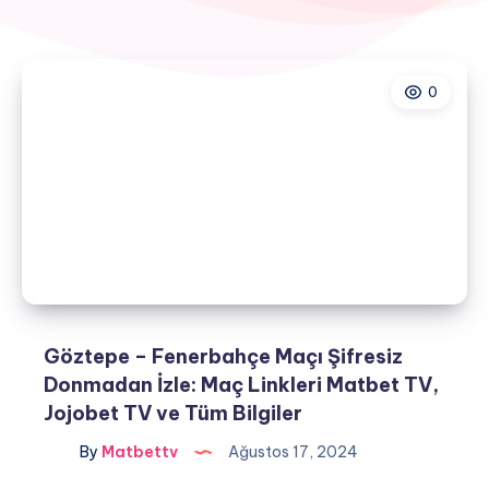
0
Göztepe – Fenerbahçe Maçı Şifresiz
Donmadan İzle: Maç Linkleri Matbet TV,
Jojobet TV ve Tüm Bilgiler
By
Matbettv
Ağustos 17, 2024