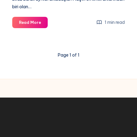
biri olan…
Göztepe
1 min read
Read More
–
Sivasspor
Matbet
tv
Page 1 of 1
benin
sport
1
izle
–
Canli
maç
izle