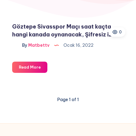
Göztepe Sivasspor Maçı saat kaçta
0
hangi kanada oynanacak, Şifresiz izle
By
Matbettv
Ocak 16, 2022
Göztepe
Read More
Sivasspor
Maçı
saat
kaçta
Page 1 of 1
hangi
kanada
oynanacak,
Şifresiz
izle