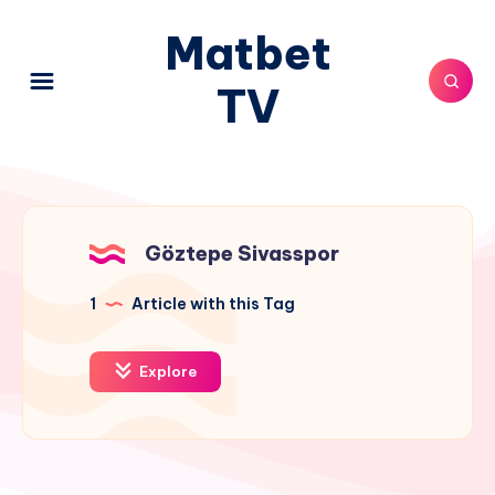
Matbet
TV
Göztepe Sivasspor
1
Article with this Tag
Explore