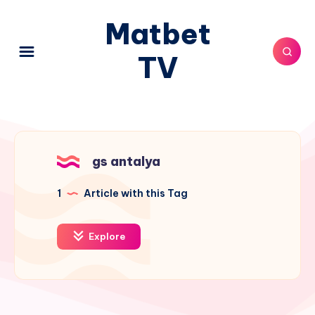
Matbet
TV
gs antalya
1
Article with this Tag
Explore