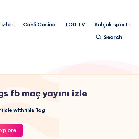
 izle
Canli Casino
TOD TV
Selçuk sport
Search
gs fb maç yayını izle
ticle with this Tag
xplore