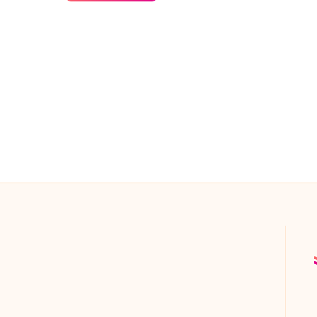
–
Fenerbahçe
Maçı
canli
izle
,
Bein
sport
1
Şifresiz
izle