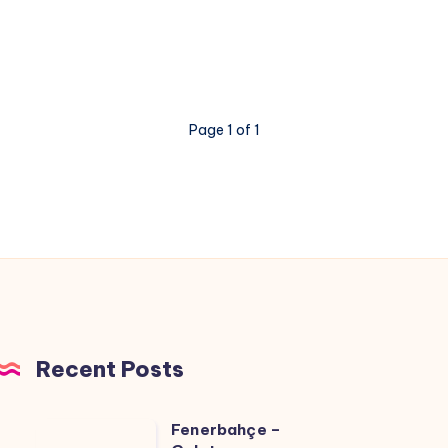
Page 1 of 1
Recent Posts
Fenerbahçe –
Fenerbahçe