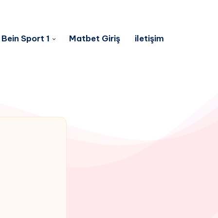
Bein Sport 1
Matbet Giriş
iletişim