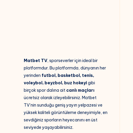
Matbet TV
, sporseverler için ideal bir
platformdur. Bu platformda, dünyanın her
yerinden
futbol, basketbol, tenis,
voleybol, beyzbol, buz hokeyi
gibi
birçok spor dalına ait
canlı maçları
ücretsiz olarak izleyebilirsiniz. Matbet
TV’nin sunduğu geniş yayın yelpazesi ve
yüksek kaliteli görüntüleme deneyimiyle, en
sevdiğiniz sporların heyecanını en üst
seviyede yaşayabilirsiniz.