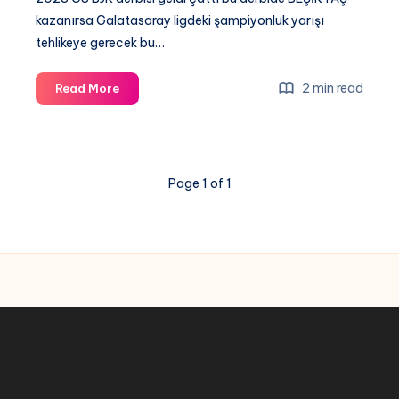
kazanırsa Galatasaray ligdeki şampiyonluk yarışı
tehlikeye gerecek bu…
Beşiktaş
2 min read
Read More
Galatasaray
maçı
canlı
izle,
Page 1 of 1
Bein
sports
1
izle
Matbet
TV,
Bedava
derbi
izle