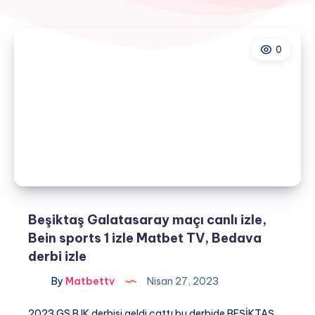
0
Beşiktaş Galatasaray maçı canlı izle,
Bein sports 1 izle Matbet TV, Bedava
derbi izle
By
Matbettv
Nisan 27, 2023
2023 GS BJK derbisi geldi çattı bu derbide BEŞİKTAŞ