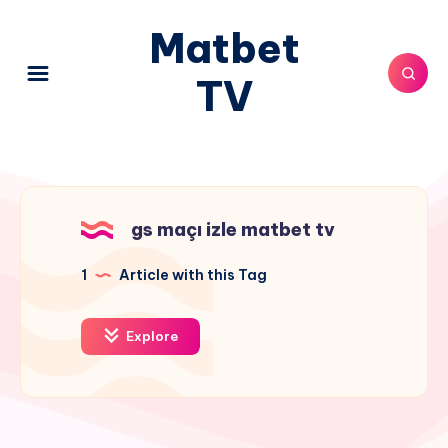
Matbet
TV
gs maçı izle matbet tv
1
Article with this Tag
Explore