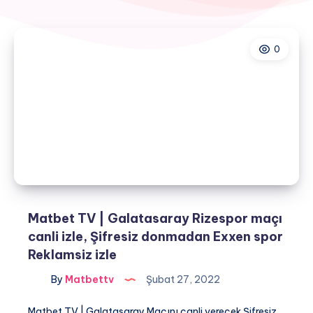
0
Matbet TV | Galatasaray Rizespor maçı
canli izle, Şifresiz donmadan Exxen spor
Reklamsiz izle
By
Matbettv
Şubat 27, 2022
Matbet TV | Galatasaray Maçını canli verecek Şifresiz