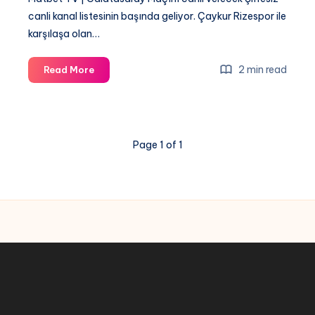
canli kanal listesinin başında geliyor. Çaykur Rizespor ile
karşılaşa olan…
Matbet
2 min read
Read More
TV
|
Galatasaray
Rizespor
Page 1 of 1
maçı
canli
izle,
Şifresiz
donmadan
Exxen
spor
Reklamsiz
izle