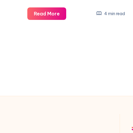
Galatasaray
Read More
4 min read
–
Samsunspor
Süper
Lig
Liderlik
Maçı
izle
Şifresiz
Donmadan
|
10
Kasım
2024
Pazar