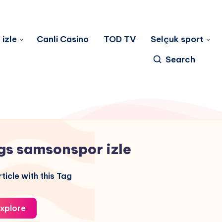
 izle
Canli Casino
TOD TV
Selçuk sport
Search
gs samsonspor izle
ticle with this Tag
xplore