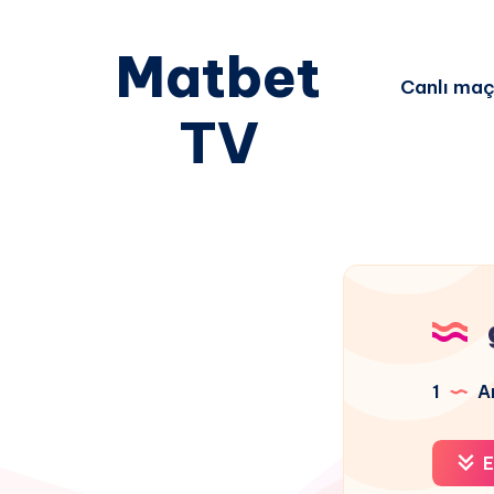
Matbet
Canlı maç
TV
1
Ar
E