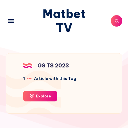
Matbet
TV
GS TS 2023
1
Article with this Tag
Explore