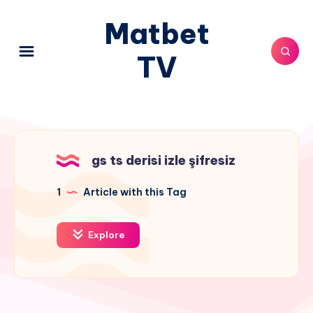
Matbet
TV
gs ts derisi izle şifresiz
1
Article with this Tag
Explore