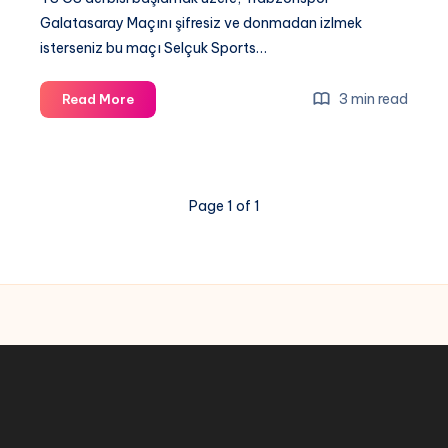
Galatasaray Maçını şifresiz ve donmadan izlmek
isterseniz bu maçı Selçuk Sports…
Trabzonspor
3 min read
Read More
Galatasaray
maci
canli
izle,
Page 1 of 1
GS
TS
Derbisi
Selçuk
Sports
HD
donmadan
izle