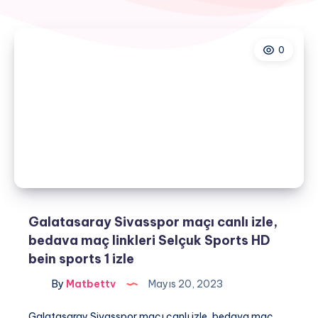
0
Galatasaray Sivasspor maçı canlı izle,
bedava maç linkleri Selçuk Sports HD
bein sports 1 izle
By
Matbettv
Mayıs 20, 2023
Galatasaray Sivasspor maçı canlı izle, bedava maç