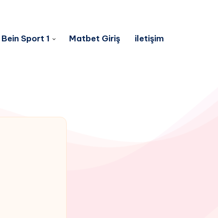
Bein Sport 1
Matbet Giriş
iletişim