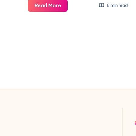
Galatasaray-
Read More
6 min read
Fenerbahçe
Derbisi
2025:
Kaleyi
Kim
Koruyacak,
Hangi
Yıldız
Parlayacak?