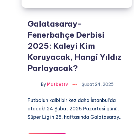
Galatasaray-
Fenerbahçe Derbisi
2025: Kaleyi Kim
Koruyacak, Hangi Yıldız
Parlayacak?
By
Matbettv
Şubat 24, 2025
Futbolun kalbi bir kez daha İstanbul’da
atacak! 24 Şubat 2025 Pazartesi günü,
Süper Lig’in 25. haftasında Galatasaray…