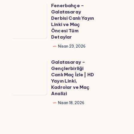
Fenerbahçe –
Fenerbahçe
Galatasaray
–
Derbisi Canlı Yayın
Galatasaray
Linki ve Maç
Öncesi Tüm
Derbisi
Detaylar
Canlı
Nisan 23, 2026
Yayın
Linki
Galatasaray –
Galatasaray
ve
Gençlerbirliği
–
Maç
Canlı Maç İzle | HD
Gençlerbirliği
Yayın Linki,
Öncesi
Kadrolar ve Maç
Canlı
Tüm
Analizi
Maç
Detaylar
Nisan 18, 2026
İzle
|
HD
Yayın