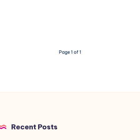
Page 1 of 1
Recent Posts