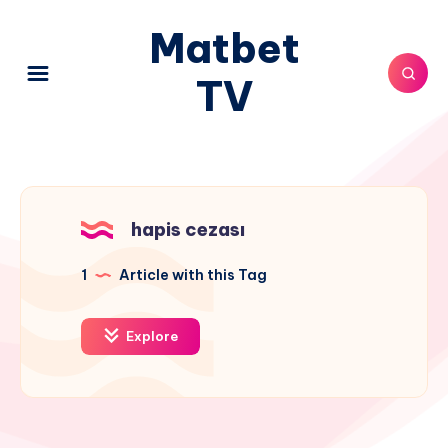
Matbet
TV
hapis cezası
1
Article with this Tag
Explore