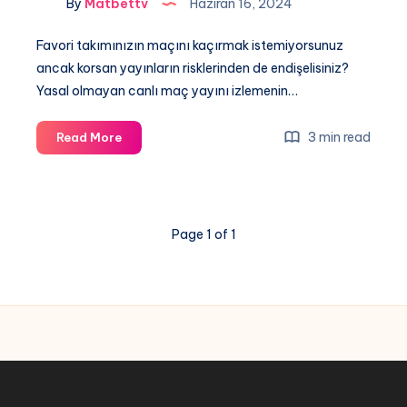
By
Matbettv
Haziran 16, 2024
Favori takımınızın maçını kaçırmak istemiyorsunuz
ancak korsan yayınların risklerinden de endişelisiniz?
Yasal olmayan canlı maç yayını izlemenin…
Yasal
3 min read
Read More
olmayan
canlı
maç
yayını
Page 1 of 1
izlemek
tehlikeli
mi?
Yasal
olmayan
canlı
maç
yayını