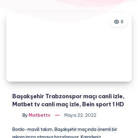
0
Başakşehir Trabzonspor maçı canli izle,
Matbet tv canli maç izle, Bein sport 1 HD
By
Matbettv
Mayıs 22, 2022
Bordo-mavili takım, Başakşehir maçında önemli bir
rekora imza atmaya hazırlanıyor. Karadeniz