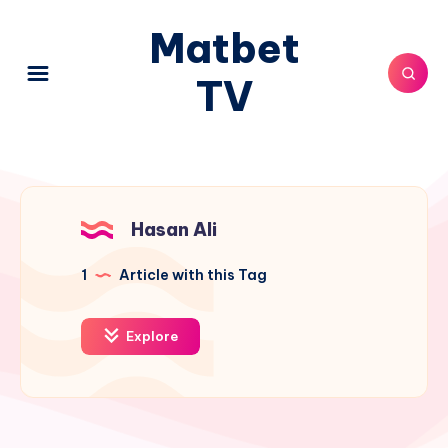
Matbet
TV
Hasan Ali
1
Article with this Tag
Explore