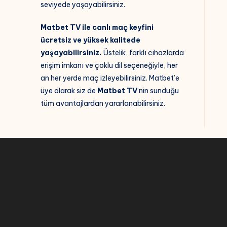
seviyede yaşayabilirsiniz.
Matbet TV ile canlı maç keyfini
ücretsiz ve yüksek kalitede
yaşayabilirsiniz.
Üstelik, farklı cihazlarda
erişim imkanı ve çoklu dil seçeneğiyle, her
an her yerde maç izleyebilirsiniz. Matbet’e
üye olarak siz de
Matbet TV
‘nin sunduğu
tüm avantajlardan yararlanabilirsiniz.