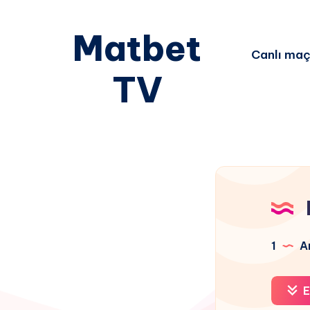
Matbet
Canlı maç
TV
1
Ar
E