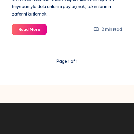
heyecanıyla dolu anlarını paylaşmak, takımlarının
zaferini kutlamak…
Matbet
2 min read
Read More
TV:
Canlı
Maç
İzleme
Page 1 of 1
Deneyiminin
Anahtarı