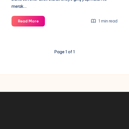
merak…
Matbet
1 min read
Read More
Yetkililerine
Nereden
Ulaşırım
whatsapp
Page 1 of 1
2021